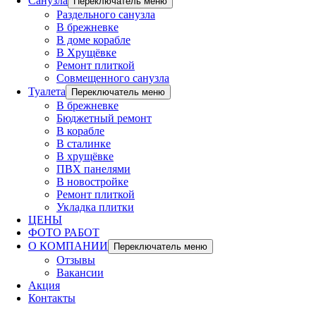
Санузла
Переключатель меню
Раздельного санузла
В брежневке
В доме корабле
В Хрущёвке
Ремонт плиткой
Совмещенного санузла
Туалета
Переключатель меню
В брежневке
Бюджетный ремонт
В корабле
В сталинке
В хрущёвке
ПВХ панелями
В новостройке
Ремонт плиткой
Укладка плитки
ЦЕНЫ
ФОТО РАБОТ
О КОМПАНИИ
Переключатель меню
Отзывы
Вакансии
Акция
Контакты