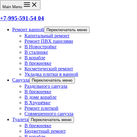
Main Menu
+7-995-591-54 04
Ремонт ванной
Переключатель меню
Капитальный ремонт
Ремонт ПВХ панелями
В Новостройке
В сталинке
В корабле
В брежневке
Косметический ремонт
Укладка плитки в ванной
Санузла
Переключатель меню
Раздельного санузла
В брежневке
В доме корабле
В Хрущёвке
Ремонт плиткой
Совмещенного санузла
Туалета
Переключатель меню
В брежневке
Бюджетный ремонт
В корабле